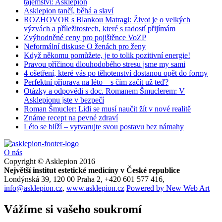
tajemství: Asklepion
Asklepion tančí, běhá a slaví
ROZHOVOR s Blankou Matragi: Život je o velkých
výzvách a příležitostech, které s radostí přijímám
Zvýhodněné ceny pro pojištěnce VoZP
Neformální diskuse O ženách pro ženy
Když někomu pomůžete, je to tolik pozitivní energie!
Pravou příčinou dlouhodobého stresu jsme my sami
4 ošetření, které vás po těhotenství dostanou opět do formy
Perfektní příprava na léto – s čím začít už teď?
Otázky a odpovědi s doc. Romanem Šmuclerem: V
Asklepionu jste v bezpečí
Roman Šmucler: Lidi se musí naučit žít v nové realitě
Známe recept na pevné zdraví
Léto se blíží – vytvarujte svou postavu bez námahy
O nás
Copyright © Asklepion 2016
Největší institut estetické medicíny v České republice
Londýnská 39, 120 00 Praha 2, +420 601 577 416,
info@asklepion.cz
,
www.asklepion.cz
Powered by
New
Web
Art
Vážíme si vašeho soukromí