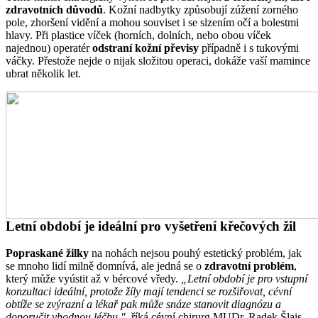
zdravotních důvodů
. Kožní nadbytky způsobují zúžení zorného
pole, zhoršení vidění a mohou souviset i se slzením očí a bolestmi
hlavy. Při plastice víček (horních, dolních, nebo obou víček
najednou) operatér
odstraní kožní převisy
případně i s tukovými
váčky. Přestože nejde o nijak složitou operaci, dokáže vaší mamince
ubrat několik let.
Letní období je ideální pro vyšetření křečových žil
Popraskané žilky
na nohách nejsou pouhý estetický problém, jak
se mnoho lidí milně domnívá, ale jedná se o
zdravotní problém
,
který může vyústit až v bércové vředy.
„Letní období je pro vstupní
konzultaci ideální, protože žíly mají tendenci se rozšiřovat, cévní
obtíže se zvýrazní a lékař pak může snáze stanovit diagnózu a
doporučit vhodnou léčbu,"
říká cévní chirurg MUDr. Radek Šlais.