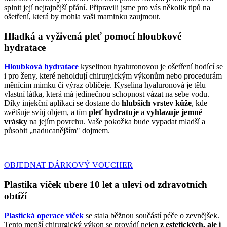
splnit její nejtajnější přání. Připravili jsme pro vás několik tipů na
ošetření, která by mohla vaši maminku zaujmout.
Hladká a vyživená pleť pomocí hloubkové
hydratace
Hloubková hydratace
kyselinou hyaluronovou je ošetření hodící se
i pro ženy, které neholdují chirurgickým výkonům nebo procedurám
měnícím mimku či výraz obličeje. Kyselina hyaluronová je tělu
vlastní látka, která má jedinečnou schopnost vázat na sebe vodu.
Díky injekční aplikaci se dostane do
hlubších vrstev kůže
, kde
zvětšuje svůj objem, a tím
pleť
hydratuje
a
vyhlazuje jemné
vrásky
na jejím povrchu. Vaše pokožka bude vypadat mladší a
působit „naducanějším" dojmem.
OBJEDNAT DÁRKOVÝ VOUCHER
Plastika víček ubere 10 let a uleví od zdravotních
obtíží
Plastická operace víček
se stala běžnou součástí péče o zevnějšek.
Tento menší chirurgický výkon se provádí nejen
z estetických, ale i