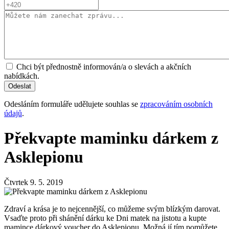
Chci být přednostně informován/a o slevách a akčních
nabídkách.
Odesláním formuláře udělujete souhlas se
zpracováním osobních
údajů
.
Překvapte maminku dárkem z
Asklepionu
Čtvrtek 9. 5. 2019
Zdraví a krása je to nejcennější, co můžeme svým blízkým darovat.
Vsaďte proto při shánění dárku ke Dni matek na jistotu a kupte
mamince dárkový voucher do Asklepionu. Možná jí tím pomůžete