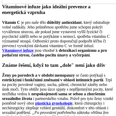
Vitamínové infuze jako ideální prevence a
energetická vzpruha
Vitamín C
je pro naše tělo
důležitý antioxidant
, který odstraňuje
volné radikály. Jeho průměrnou spotřebu jsme schopni pokrýt
vyváženou stravou, ale pokud jsme vystaveni vyšší fyzické či
psychické zátěži nebo se potýkáme s nemocí, spotřeba vitamínu C
významně stoupá. Odborníci proto doporučují podpořit léčbu či
prevenci vysokými dávkami vitaminu C ve formě infuzí.
Vitamínové infuze
jsou vhodné k
detoxikaci organizmu a pro
potlačení stresu, častého pocitu únavy a vyčerpání
.
Známe řešení, když to tam „dole" není jako dřív
Ženy po porodech a v období menopauzy
se často potýkají s
estetickými i funkčními změnami v oblasti intimních partií
. Trpí
na pocity povolené vaginy, sucha, pálení, chronické záněty nebo
únik moči. Tyto obtíže jsou úzce spjaty s nepříjemnými pocity, které
nezřídka vedou k
nespokojenosti sama se sebou a zhoršením
sexuálního života
i partnerského vztahu. Právě pro tyto ženy vznikl
poměrně nový obor
plastická gynekologie
, která chirurgicky i
nechirurgicky zlepšuje vzhled genitálií, diskomfort v této oblasti i
sexuální potěšení.
„Po provedení potřebného zákroku většina žen