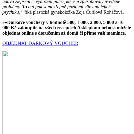
udává zlepšení či vymizení potíží, které jí způsobovaly uvedené
problémy. To má pak samozřejmě pozitivní vliv i na jejich
psychiku,"
říká plastická gynekoložka Zoja Čurilová Roháčová.
»»Dárkové vouchery v hodnotě 500, 1 000, 2 000, 5 000 a 10
000 Kč zakoupíte na všech recepcích Asklepionu nebo si můžete
objednat online s doručením až domů či přímo vaší mamince.
OBJEDNAT DÁRKOVÝ VOUCHER