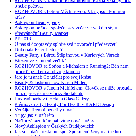
ROZHOVOR s Tatianou Kovaříkovou: Každá žena by měla
o sebe pečovat
ROZHOVOR s Petrou Měchurovou: Vlasy jsou korunou
krásy
Asklepion Beauty party
Asklepion pořádal společenský večer ve velkém stylu
Předvánoční Beauty Market
PF 2018
U nás si doopravdy splníte svá novoroční předsevzetí
Dokonalá Ester Ledecká!
Beauty Party s Bárou Štěpánovou v Karlových Varech
Březen ve znamení večírků
ROZHOVOR se Soňou a Michalem z Running2: Běh nám
pročišťuje hlavu a udržuje kondici
Jaro je tu aneb Co udělat pro svoji krásu
Beauty & fashion show Karen Millen
ROZHOVOR s Janem Mühlfeitem: Člověk se může prosadit
pouze prostřednictvím svého talentu
Luxusní party v Gordana Glass Galery
Prémiová party Beauty For Health v KARE Design
Využijte firemní benefity u nás!
4 tipy, jak si užít léto
Našim zákazníkům nabízíme nové služby
Nový Asklepion v Českých Budějovicích
Jak se natáčel reklamní spot Spokojené ženy mají jedno