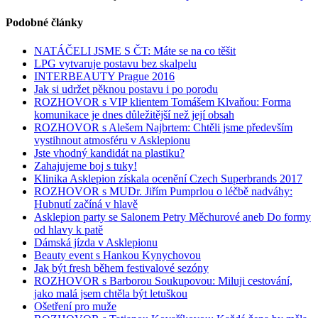
Podobné články
NATÁČELI JSME S ČT: Máte se na co těšit
LPG vytvaruje postavu bez skalpelu
INTERBEAUTY Prague 2016
Jak si udržet pěknou postavu i po porodu
ROZHOVOR s VIP klientem Tomášem Klvaňou: Forma
komunikace je dnes důležitější než její obsah
ROZHOVOR s Alešem Najbrtem: Chtěli jsme především
vystihnout atmosféru v Asklepionu
Jste vhodný kandidát na plastiku?
Zahajujeme boj s tuky!
Klinika Asklepion získala ocenění Czech Superbrands 2017
ROZHOVOR s MUDr. Jiřím Pumprlou o léčbě nadváhy:
Hubnutí začíná v hlavě
Asklepion party se Salonem Petry Měchurové aneb Do formy
od hlavy k patě
Dámská jízda v Asklepionu
Beauty event s Hankou Kynychovou
Jak být fresh během festivalové sezóny
ROZHOVOR s Barborou Soukupovou: Miluji cestování,
jako malá jsem chtěla být letuškou
Ošetření pro muže