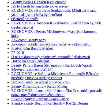
Beauty event s Hankou Kynychovou
Jak být fresh během festivalové sezóny
ROZHOVOR s Barborou Soukupovou: Miluji cestování,
jako malá jsem chtěla být letuškou
Ošetření pro muže
ROZHOVOR s Tatianou Kovaříkovou: Každá žena by měla
o sebe pečovat
ROZHOVOR s Petrou Měchurovou: Vlasy jsou korunou
krásy
Asklepion Beauty party
Asklepion pořádal společenský večer ve velkém stylu
Předvánoční Beauty Market
PF 2018
U nás si doopravdy splníte svá novoroční předsevzetí
Dokonalá Ester Ledecká!
Beauty Party s Bárou Štěpánovou v Karlových Varech
Březen ve znamení večírků
ROZHOVOR se Soňou a Michalem z Running2: Běh nám
pročišťuje hlavu a udržuje kondici
Jaro je tu aneb Co udělat pro svoji krásu
Beauty & fashion show Karen Millen
ROZHOVOR s Janem Mühlfeitem: Člověk se může prosadit
pouze prostřednictvím svého talentu
Luxusní party v Gordana Glass Galery
Prémiová party Beauty For Health v KARE Design