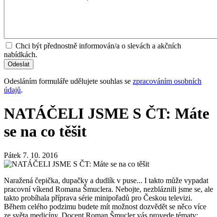
Chci být přednostně informován/a o slevách a akčních
nabídkách.
Odesláním formuláře udělujete souhlas se
zpracováním osobních
údajů
.
NATÁČELI JSME S ČT: Máte
se na co těšit
Pátek 7. 10. 2016
Naražená čepička, dupačky a dudlík v puse... I takto může vypadat
pracovní víkend Romana Šmuclera. Nebojte, nezbláznili jsme se, ale
takto probíhala příprava série minipořadů pro Českou televizi.
Během celého podzimu budete mít možnost dozvědět se něco více
ze světa medicíny. Docent Roman Šmucler vás provede tématy: