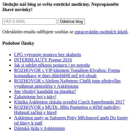
Sledujte náš blog ze světa estetické medicíny. Nepropásněte
žhavé novinky!
Odesláním emailu udělujete souhlas se
zpracováním osobních údajů
.
Podobné články
LPG vytvaruje postavu bez skalpelu
INTERBEAUTY Prague 2016
Jak si udržet pěknou postavu i po porodu
ROZHOVOR s VIP klientem Tomášem Klvaňou: Forma
komunikace je dnes důležitější než její obsah
ROZHOVOR s Alešem Najbrtem: Chtěli jsme především
vystihnout atmosféru v Asklepionu
Jste vhodný kandidát na plastiku?
Zahajujeme boj s tuky!
Klinika Asklepion získala ocenění Czech Superbrands 2017
ROZHOVOR s MUDr. Jiřím Pumprlou o léčbě nadváhy:
Hubnutí začíná v hlavě
Asklepion party se Salonem Petry Měchurové aneb Do formy
od hlavy k patě
Dámská jízda v Asklepionu