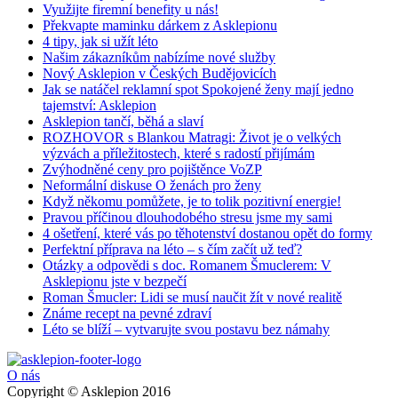
Využijte firemní benefity u nás!
Překvapte maminku dárkem z Asklepionu
4 tipy, jak si užít léto
Našim zákazníkům nabízíme nové služby
Nový Asklepion v Českých Budějovicích
Jak se natáčel reklamní spot Spokojené ženy mají jedno
tajemství: Asklepion
Asklepion tančí, běhá a slaví
ROZHOVOR s Blankou Matragi: Život je o velkých
výzvách a příležitostech, které s radostí přijímám
Zvýhodněné ceny pro pojištěnce VoZP
Neformální diskuse O ženách pro ženy
Když někomu pomůžete, je to tolik pozitivní energie!
Pravou příčinou dlouhodobého stresu jsme my sami
4 ošetření, které vás po těhotenství dostanou opět do formy
Perfektní příprava na léto – s čím začít už teď?
Otázky a odpovědi s doc. Romanem Šmuclerem: V
Asklepionu jste v bezpečí
Roman Šmucler: Lidi se musí naučit žít v nové realitě
Známe recept na pevné zdraví
Léto se blíží – vytvarujte svou postavu bez námahy
O nás
Copyright © Asklepion 2016