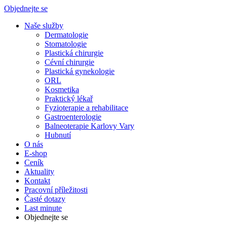
Objednejte se
Naše služby
Dermatologie
Stomatologie
Plastická chirurgie
Cévní chirurgie
Plastická gynekologie
ORL
Kosmetika
Praktický lékař
Fyzioterapie a rehabilitace
Gastroenterologie
Balneoterapie Karlovy Vary
Hubnutí
O nás
E-shop
Ceník
Aktuality
Kontakt
Pracovní příležitosti
Časté dotazy
Last minute
Objednejte se