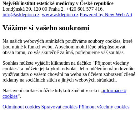
Největší institut estetické medicíny v České republice
Londýnská 39, 120 00 Praha 2, +420 601 577 416,
info@asklepion.cz
,
www.asklepion.cz
Powered by
New
Web
Art
Vážíme si vašeho soukromí
Na našich webových stránkách používáme soubory cookies, které
jsou nutné k funkci webu. Abychom mohli lépe přizpůsobovat
obsah tomu, co vás skutečně zajímá, potřebujeme váš souhlas.
Souhlas můžete vyjádřit kliknutím na tlačítko "Přijmout všechny
cookies" a můžete jej kdykoli odvolat. Jeho udělením nám dovolíte
využívat data o vašem chování na webu za účelem zobrazení cílené
reklamy na sociálních sítích a jiných webových stránkách.
Nastavení cookies můžete kdykoli změnit v sekci „
informace o
cookies
“.
Odmítnout cookies
Spravovat cookies
Přijmout všechny cookies