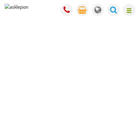
Hloubková hydratace kyselinou
hyaluronovou se slevou 20 %
Letní hydratační rituál pro vaši pleť.
Dopřejte své pleti intenzivní hydrataci,
mladistvý vzhled a přirozené omlazení
právě v období, kdy je nejvíce namáhaná