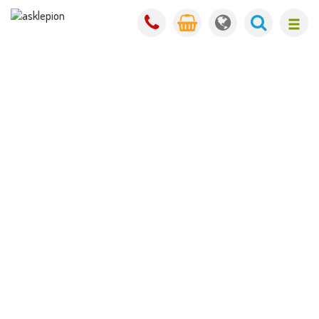
Novinka pro klienty: Objednejte se
online
Pro naše stávající klienty jsme spustili dlouho
očekávanou novinku –
online objednávání
. Pro
objednání na konzultace a na nejčastější ošetření k
nám již nemusíte volat, volné termíny vašeho
lékaře vidíte ihned ve vašem mobilu nebo v
počítači.