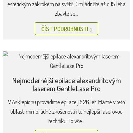
Novinka na kterou jste čekali: Video
konzultace
Jste z daleka nebo příliš časově vytíženi? Domluvte si
v Asklepionu konzultaci online s našimi specialisty na
oddělení plastické chirurgie nebo...
ČÍST PODROBNOSTI
20% sleva na operaci očních víček v
Karlových Varech
Plastická operace očních víček je nejoblíbenějším
estetickým zákrokem na světě. Omládněte až o 15 let a
zbavte se...