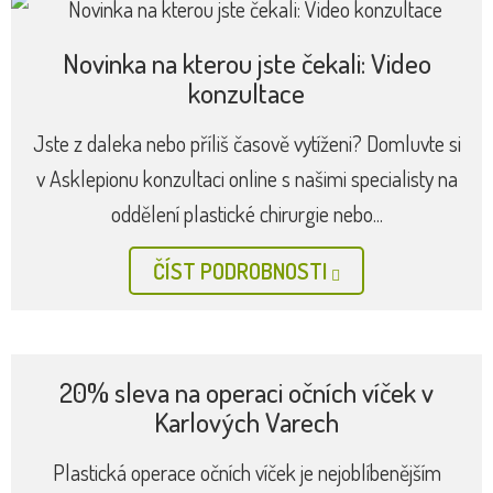
Nová generace přístrojů pro omlazování a
formování postavy nyní kompletně jedině
v Asklepionu
V Asklepionu, jako v jediném pracovišti estetické
medicíny v Česku, nyní najdete kompletní EM portfolio
pro neinvazivní modelaci těla,...
ČÍST PODROBNOSTI