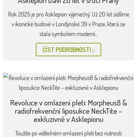
Asklepion slaví 20 let v srdci Prahy
Rok 2025 je pro Asklepion výjimečný. Už 20 let sídlíme
v ikonické budově v Londýnské 39 v Praze, která se
stala symbolem moderní...
ČÍST PODROBNOSTI
Revoluce v omlazení pleti: Morpheus8 &
radiofrekvenční liposukce NeckTite –
exkluzivně v Asklepionu
Toužíte po viditelném omlazení pleti bez nutnosti