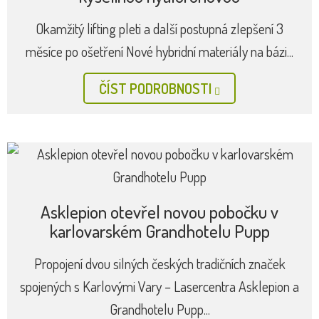
beder EMSELLA ve zvýhodněných
balíčcích
Pevné svaly jsou základem mladistvého vzhledu, ale i
celkového zdraví. Podle nejnovějších vědeckých studií
je potřeba při...
ČÍST PODROBNOSTI
Nejnovější omlazení obličeje duální
kyselinou hyaluronovou
Okamžitý lifting pleti a další postupná zlepšení 3