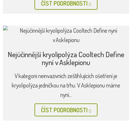
ČÍST PODROBNOSTI
Nejmodernější epilace alexandritovým
laserem GentleLase Pro
V Asklepionu provádíme epilace již 26 let. Máme v této
oblasti mimořádné zkušenosti i tu nejlepší laserovou
techniku. To vše...
ČÍST PODROBNOSTI