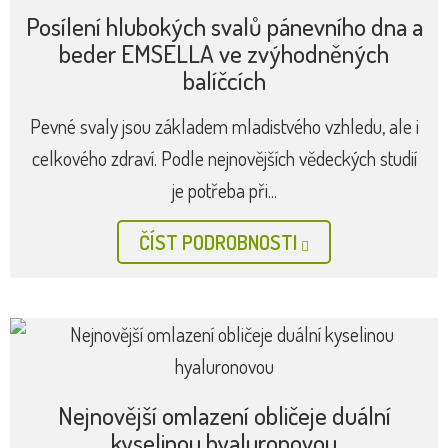
NOVINKA FracRevive: holistické laserové
omlazení
Okamžitý výsledek v podobě obnovy kolagenu,
odstranění pigmentových skvrn a sympaticky nízká
cena jsou hlavním benefity nového...
ČÍST PODROBNOSTI
Posílení hlubokých svalů pánevního dna a