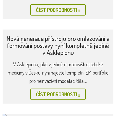
měsíce po ošetření Nové hybridní materiály na bázi...
ČÍST PODROBNOSTI
Asklepion otevřel novou pobočku v
karlovarském Grandhotelu Pupp
Propojení dvou silných českých tradičních značek
spojených s Karlovými Vary – Lasercentra Asklepion a
Grandhotelu Pupp...
ČÍST PODROBNOSTI