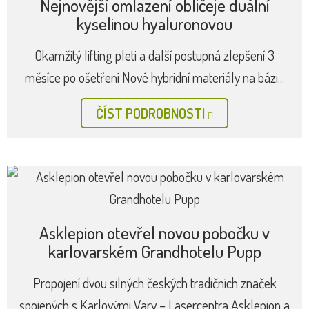
Nejnovější omlazení obličeje duální
kyselinou hyaluronovou
Okamžitý lifting pleti a další postupná zlepšení 3
měsíce po ošetření Nové hybridní materiály na bázi...
ČÍST PODROBNOSTI
Asklepion otevřel novou pobočku v
karlovarském Grandhotelu Pupp
Propojení dvou silných českých tradičních značek
spojených s Karlovými Vary – Lasercentra Asklepion a