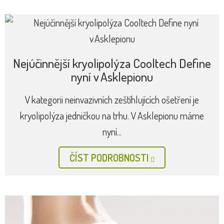
Nejúčinnější kryolipolýza Cooltech Define
nyní v Asklepionu
V kategorii neinvazivních zeštíhlujících ošetření je
kryolipolýza jedničkou na trhu. V Asklepionu máme
nyní...
ČÍST PODROBNOSTI