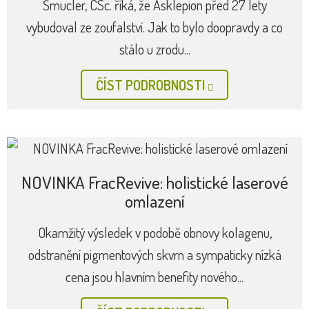
Šmucler, CSc. říká, že Asklepion před 27 lety
vybudoval ze zoufalství. Jak to bylo doopravdy a co
stálo u zrodu...
ČÍST PODROBNOSTI
NOVINKA FracRevive: holistické laserové
omlazení
Okamžitý výsledek v podobě obnovy kolagenu,
odstranění pigmentových skvrn a sympaticky nízká
cena jsou hlavním benefity nového...