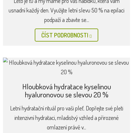
Léto je tu a my máme pro vás nabídku, která vám
usnadní každý den. Využijte letní slevu 50 % na epilaci
podpaží a zbavte se...
ČÍST PODROBNOSTI
Hloubková hydratace kyselinou
hyaluronovou se slevou 20 %
Letní hydratační rituál pro vaši pleť. Dopřejte své pleti
intenzivní hydrataci, mladistvý vzhled a přirozené
omlazení právě v...