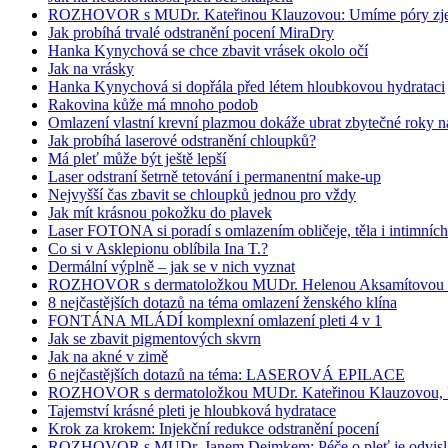
ROZHOVOR s MUDr. Kateřinou Klauzovou: Umíme póry zjemn
Jak probíhá trvalé odstranění pocení MiraDry
Hanka Kynychová se chce zbavit vrásek okolo očí
Jak na vrásky
Hanka Kynychová si dopřála před létem hloubkovou hydrataci
Rakovina kůže má mnoho podob
Omlazení vlastní krevní plazmou dokáže ubrat zbytečné roky n
Jak probíhá laserové odstranění chloupků?
Má pleť může být ještě lepší
Laser odstraní šetrně tetování i permanentní make-up
Nejvyšší čas zbavit se chloupků jednou pro vždy
Jak mít krásnou pokožku do plavek
Laser FOTONA si poradí s omlazením obličeje, těla i intimních 
Co si v Asklepionu oblíbila Ina T.?
Dermální výplně – jak se v nich vyznat
ROZHOVOR s dermatoložkou MUDr. Helenou Aksamítovou o to
8 nejčastějších dotazů na téma omlazení ženského klína
FONTÁNA MLÁDÍ komplexní omlazení pleti 4 v 1
Jak se zbavit pigmentových skvrn
Jak na akné v zimě
6 nejčastějších dotazů na téma: LASEROVÁ EPILACE
ROZHOVOR s dermatoložkou MUDr. Kateřinou Klauzovou, MBA:
Tajemství krásné pleti je hloubková hydratace
Krok za krokem: Injekční redukce odstranění pocení
ROZHOVOR s MUDr. Janem Dejmkem: Péče o pleť je odvislá 