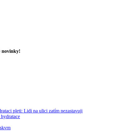
é novinky!
eti: Lidi na ulici zatím nezastavuji
 hydratace
skvrn