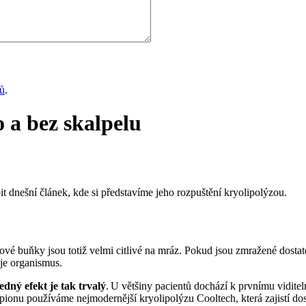
jů
.
o a bez skalpelu
t dnešní článek, kde si představíme jeho rozpuštění kryolipolýzou.
ové buňky jsou totiž velmi citlivé na mráz. Pokud jsou zmražené dosta
uje organismus.
edný efekt je tak trvalý
. U většiny pacientů dochází k prvnímu vidite
pionu používáme nejmodernější kryolipolýzu Cooltech, která zajistí dos