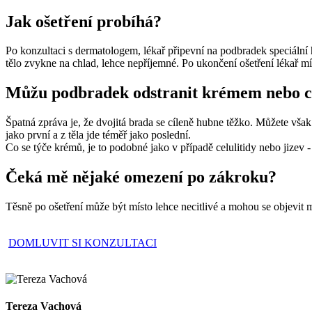
Jak ošetření probíhá?
Po konzultaci s dermatologem, lékař připevní na podbradek speciální 
tělo zvykne na chlad, lehce nepříjemné. Po ukončení ošetření lékař mí
Můžu podbradek odstranit krémem nebo 
Špatná zpráva je, že dvojitá brada se cíleně hubne těžko. Můžete však
jako první a z těla jde téměř jako poslední.
Co se týče krémů, je to podobné jako v případě celulitidy nebo jize
Čeká mě nějaké omezení po zákroku?
Těsně po ošetření může být místo lehce necitlivé a mohou se objevit 
DOMLUVIT SI KONZULTACI
Tereza Vachová