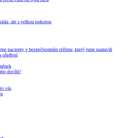
da, ale s velkou pokorou
 pacienty v bezpečnostním režimu, který jsme nastavili
 ošetření
amének
oho docílit?
ro vás
ím