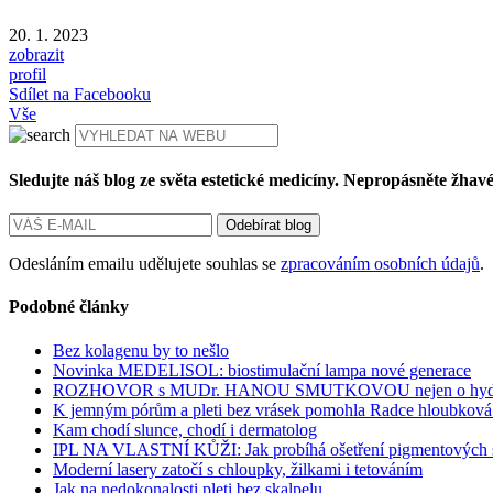
20. 1. 2023
zobrazit
profil
Sdílet na Facebooku
Vše
Sledujte náš blog ze světa estetické medicíny. Nepropásněte žhav
Odesláním emailu udělujete souhlas se
zpracováním osobních údajů
.
Podobné články
Bez kolagenu by to nešlo
Novinka MEDELISOL: biostimulační lampa nové generace
ROZHOVOR s MUDr. HANOU SMUTKOVOU nejen o hydrataci pl
K jemným pórům a pleti bez vrásek pomohla Radce hloubková
Kam chodí slunce, chodí i dermatolog
IPL NA VLASTNÍ KŮŽI: Jak probíhá ošetření pigmentových 
Moderní lasery zatočí s chloupky, žilkami i tetováním
Jak na nedokonalosti pleti bez skalpelu