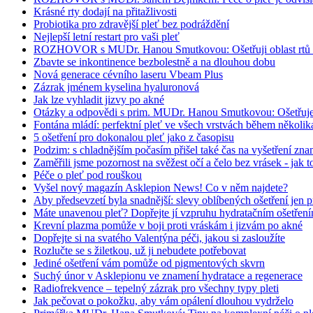
Krásné rty dodají na přitažlivosti
Probiotika pro zdravější pleť bez podráždění
Nejlepší letní restart pro vaši pleť
ROZHOVOR s MUDr. Hanou Smutkovou: Ošetřuji oblast rtů rá
Zbavte se inkontinence bezbolestně a na dlouhou dobu
Nová generace cévního laseru Vbeam Plus
Zázrak jménem kyselina hyaluronová
Jak lze vyhladit jizvy po akné
Otázky a odpovědi s prim. MUDr. Hanou Smutkovou: Ošetřujeme
Fontána mládí: perfektní pleť ve všech vrstvách během několika
5 ošetření pro dokonalou pleť jako z časopisu
Podzim: s chladnějším počasím přišel také čas na vyšetření zn
Zaměřili jsme pozornost na svěžest očí a čelo bez vrásek - jak t
Péče o pleť pod rouškou
Vyšel nový magazín Asklepion News! Co v něm najdete?
Aby předsevzetí byla snadnější: slevy oblíbených ošetření jen p
Máte unavenou pleť? Dopřejte jí vzpruhu hydratačním ošetřen
Krevní plazma pomůže v boji proti vráskám i jizvám po akné
Dopřejte si na svatého Valentýna péči, jakou si zasloužíte
Rozlučte se s žiletkou, už ji nebudete potřebovat
Jediné ošetření vám pomůže od pigmentových skvrn
Suchý únor v Asklepionu ve znamení hydratace a regenerace
Radiofrekvence – tepelný zázrak pro všechny typy pleti
Jak pečovat o pokožku, aby vám opálení dlouhou vydrželo