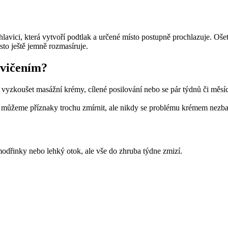
hlavici, která vytvoří podtlak a určené místo postupně prochlazuje. Oš
sto ještě jemně rozmasíruje.
cvičením?
 vyzkoušet masážní krémy, cílené posilování nebo se pár týdnů či měsíc
v - můžeme příznaky trochu zmírnit, ale nikdy se problému krémem nezb
modřinky nebo lehký otok, ale vše do zhruba týdne zmizí.