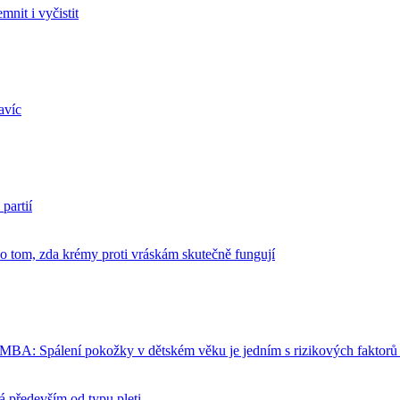
it i vyčistit
avíc
partií
m, zda krémy proti vráskám skutečně fungují
 Spálení pokožky v dětském věku je jedním s rizikových faktorů 
především od typu pleti