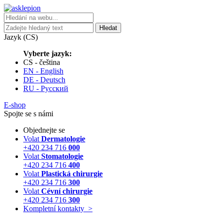
Hledat
Jazyk (CS)
Vyberte jazyk:
CS - čeština
EN - English
DE - Deutsch
RU - Русский
E-shop
Spojte se s námi
Objednejte se
Volat
Dermatologie
+420 234 716
000
Volat
Stomatologie
+420 234 716
400
Volat
Plastická chirurgie
+420 234 716
300
Volat
Cévní chirurgie
+420 234 716
300
Kompletní kontakty
>