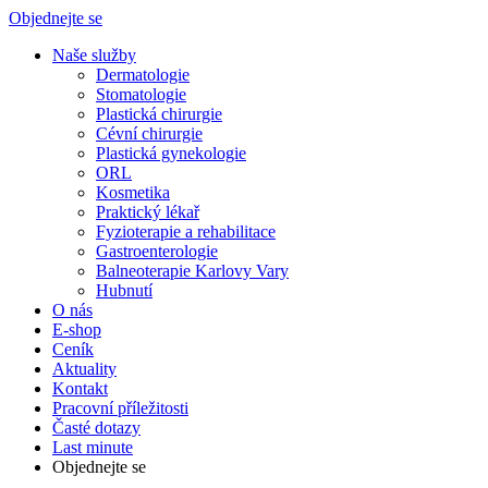
Objednejte se
Naše služby
Dermatologie
Stomatologie
Plastická chirurgie
Cévní chirurgie
Plastická gynekologie
ORL
Kosmetika
Praktický lékař
Fyzioterapie a rehabilitace
Gastroenterologie
Balneoterapie Karlovy Vary
Hubnutí
O nás
E-shop
Ceník
Aktuality
Kontakt
Pracovní příležitosti
Časté dotazy
Last minute
Objednejte se