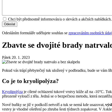
Chci být přednostně informován/a o slevách a akčních nabídkách.
Odesláním formuláře udělujete souhlas se
zpracováním osobních úda
Zbavte se dvojité brady natrval
Pátek 20. 1. 2023
Pokud vás trápí přebytečný tuk uložený v podbradku, bude se vám líbi
Co je to kryolipolýza?
Kryolipolýza
je cílené ochlazení tukové vrstvy kůže až na -10°C. Tuk
přirozeně vyloučí z těla. Jedná se o bezpečnou metodu, která nezatěž
Nové buňky se již v podkoží netvoří a tuk se nemá kde usazovat,
výsl
vrstvy je vhodné ošetření po zhruba šesti týdnech zopakovat. V Askle