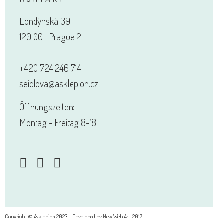
Londýnská 39
120 00 Prague 2
+420 724 246 714
seidlova@asklepion.cz
Öffnungszeiten:
Montag - Freitag 8-18
Copyright © Asklepion 2023 | Developed by
New
Web
Art
, 2017