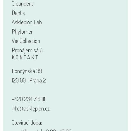
Cleandent
Dentis
Asklepion Lab
Phytomer
Vie Collection
Pronájem sálů
KONTAKT
Londýnská 39
120 00 Praha 2
+420 234 716 111
info@asklepion.cz
Otevírací doba: