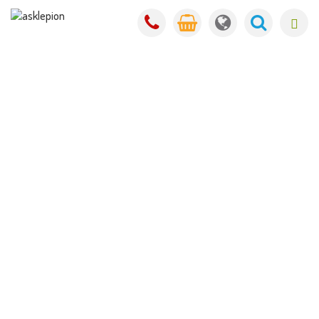
Zvětšení prsou
Nejpopulárnější značky a materiály
implantátů vč. odlehčených implantátů
B-Lite a minimální jizvičky s implantáty
Motiva
Přirozený vzhled a pevný tvar poprsí
Tým zkušených chirurgů s auditovanou
úspěšností operací