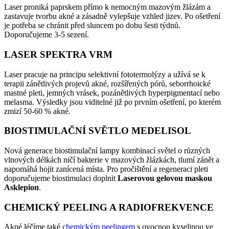
Laser proniká paprskem přímo k nemocným mazovým žlázám a
zastavuje tvorbu akné a zásadně vylepšuje vzhled jizev. Po ošetření
je potřeba se chránit před sluncem po dobu šesti týdnů.
Doporučujeme 3-5 sezení.
LASER SPEKTRA VRM
Laser pracuje na principu selektivní fototermolýzy a užívá se k
terapii zánětlivých projevů akné, rozšířených pórů, seborrhoické
mastné pleti, jemných vrásek, pozánětlivých hyperpigmentací nebo
melasma. Výsledky jsou viditelné již po prvním ošetření, po kterém
zmizí 50-60 % akné.
BIOSTIMULAČNÍ SVĚTLO MEDELISOL
Nová generace biostimulační lampy kombinací světel o různých
vlnových délkách ničí bakterie v mazových žlázkách, tlumí zánět a
napomáhá hojit zanícená místa. Pro pročištění a regeneraci pleti
doporučujeme biostimulaci doplnit
Laserovou gelovou maskou
Asklepion
.
CHEMICKÝ PEELING A RADIOFREKVENCE
Akné léčíme také
chemickým peelingem
s ovocnou kyselinou ve