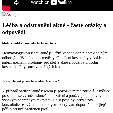
Léčba a odstranění akné - časté otázky a
odpovědi
Mohu chodit s akné také ke kosmetičce?
Dermatologickou léčbu akné je určitě vhodné doplnit pravidelným
odborným čištěním u kosmetičky. Oddělení kosmetiky v Asklepionu
nabízí speciální programy pro pleť s akné a používá přírodní
kosmetiku Phytomer z mořských řas.
Jak se chovat po ošetření akné laserem?
V případě ošetření akné laserem je pokožka mírně zarudlá. 3 měsíce
po šetření se vyhněte slunečnímu záření a používejte přípravky s
vysokým ochranným faktorem. Další postupy léčby vždy
konzultujte se svým dermatologem, který vám doporučí tu nejlepší
péči o čerstvě ošetřenou pleť.