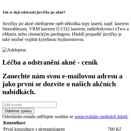
Jak se dají odstranit jizvičky po akné?
Jizvičky po akné ošetřujeme opět několika typy laserů, např. laserem
Smoothbeam, VRM laserem či CO2 laserem, radiofrekvencí eTwo a
eMatrix nebo chemickým peelingem. Hlubší propadlé jizvičky je
také možné vyplnit kyselinou hyaluronovou.
Léčba a odstranění akné - ceník
Zanechte nám svou e-mailovou adresu a
jako první se dozvíte o našich akčních
nabídkách.
Odebírat zprávy
Odesláním emailu udělujete souhlas se
zpracováním osobních údajů
.
Konzultace
První konzultace s dermatologem
700 Kč