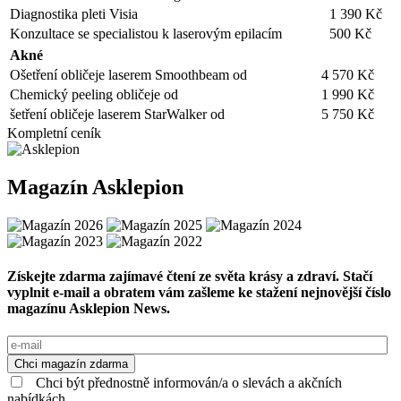
Diagnostika pleti Visia
1 390 Kč
Konzultace se specialistou k laserovým epilacím
500 Kč
Akné
Ošetření obličeje laserem Smoothbeam od
4 570 Kč
Chemický peeling obličeje od
1 990 Kč
šetření obličeje laserem StarWalker od
5 750 Kč
Kompletní ceník
Magazín Asklepion
Získejte zdarma zajímavé čtení ze světa krásy a zdraví. Stačí
vyplnit e-mail a obratem vám zašleme ke stažení nejnovější číslo
magazínu Asklepion News.
Chci magazín zdarma
Chci být přednostně informován/a o slevách a akčních
nabídkách.