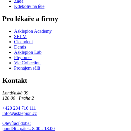
Záda
Kdekoliv na těle
Pro lékaře a firmy
Asklepion Academy
SELM
Cleandent
Dentis
Asklepion Lab
Phytomer
Vie Collection
Pronájem sálů
Kontakt
Londýnská 39
120 00 Praha 2
+420 234 716 111
info@asklepion.cz
Otevírací doba:
pondělí - pátek: 8.00 - 18.00