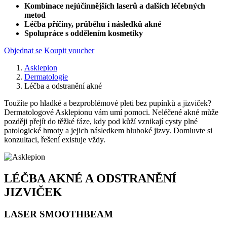
Kombinace nejúčinnějších laserů a dalších léčebných
metod
Léčba příčiny, průběhu i následků akné
Spolupráce s oddělením kosmetiky
Objednat se
Koupit voucher
Asklepion
Dermatologie
Léčba a odstranění akné
Toužíte po hladké a bezproblémové pleti bez pupínků a jizviček?
Dermatologové Asklepionu vám umí pomoci. Neléčené akné může
později přejít do těžké fáze, kdy pod kůží vznikají cysty plné
patologické hmoty a jejich následkem hluboké jizvy. Domluvte si
konzultaci, řešení existuje vždy.
LÉČBA AKNÉ A ODSTRANĚNÍ
JIZVIČEK
LASER SMOOTHBEAM