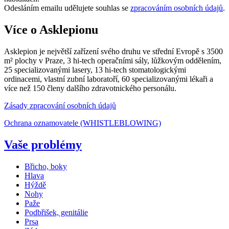
Odesláním emailu udělujete souhlas se
zpracováním osobních údajů
.
Více o Asklepionu
Asklepion je největší zařízení svého druhu ve střední Evropě s 3500
m² plochy v Praze, 3 hi-tech operačními sály, lůžkovým oddělením,
25 specializovanými lasery, 13 hi-tech stomatologickými
ordinacemi, vlastní zubní laboratoří, 60 specializovanými lékaři a
více než 150 členy dalšího zdravotnického personálu.
Zásady zpracování osobních údajů
Ochrana oznamovatele (WHISTLEBLOWING)
Vaše problémy
Břicho, boky
Hlava
Hýždě
Nohy
Paže
Podbřišek, genitálie
Prsa