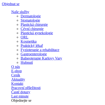
Objednat se
Naše služby
Dermatologie
Stomatologie
Plastická chirurgie
Cévní chirurgie
Plastická gynekologie
ORL
Kosmetika
Praktický lékař
Fyzioterapie a rehabilitace
Gastroenterologie
Balneoterapie Karlovy Vary
Hubnutí
O nás
E-shop
Ceník
Aktuality
Kontakt
Pracovní příležitosti
Časté dotazy
Last minute
Objednejte se