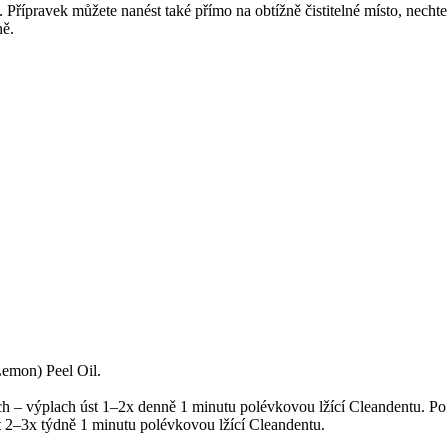
Přípravek můžete nanést také přímo na obtížně čistitelné místo, nechte
ně.
emon) Peel Oil.
tech – výplach úst 1–2x denně 1 minutu polévkovou lžící Cleandentu. Po
 2–3x týdně 1 minutu polévkovou lžící Cleandentu.