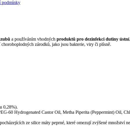
í podmínky
 zubů
a používáním vhodných
produktů pro dezinfekci dutiny ústní
horoboplodných zárodků, jako jsou bakterie, viry či plísně.
u 0,28%).
-60 Hydrogenated Castor Oil, Metha Piperita (Peppermint) Oil, Chl
 pocházejících ze silice máty peprné, které omezují zvýšené množství n