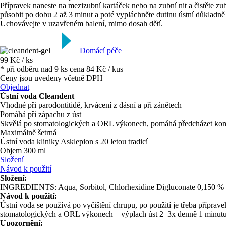
Přípravek naneste na mezizubní kartáček nebo na zubní nit a čistěte z
působit po dobu 2 až 3 minut a poté vypláchněte dutinu ústní důkladně
Uchovávejte v uzavřeném balení, mimo dosah dětí.
Domácí péče
99 Kč / ks
* při odběru nad 9 ks cena 84 Kč / kus
Ceny jsou uvedeny včetně DPH
Objednat
Ústní voda Cleandent
Vhodné při parodontitidě, krvácení z dásní a při zánětech
Pomáhá při zápachu z úst
Skvělá po stomatologických a ORL výkonech, pomáhá předcházet ko
Maximálně šetrná
Ústní voda kliniky Asklepion s 20 letou tradicí
Objem 300 ml
Složení
Návod k použití
Složení:
INGREDIENTS: Aqua, Sorbitol, Chlorhexidine Digluconate 0,150 % h
Návod k použití:
Ústní voda se používá po vyčištění chrupu, po použití je třeba přípra
stomatologických a ORL výkonech – výplach úst 2–3x denně 1 minutu p
Upozornění: