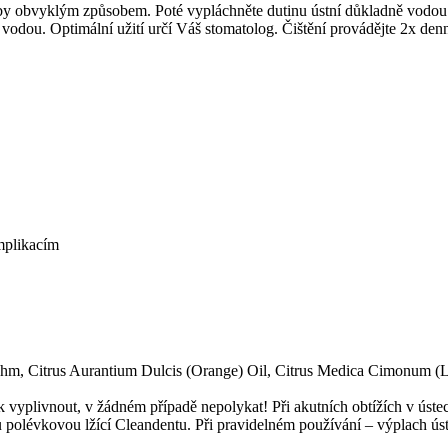
uby obvyklým způsobem. Poté vypláchněte dutinu ústní důkladně vodou. 
 vodou. Optimální užití určí Váš stomatolog. Čištění provádějte 2x den
mplikacím
m, Citrus Aurantium Dulcis (Orange) Oil, Citrus Medica Cimonum (L
vek vyplivnout, v žádném případě nepolykat! Při akutních obtížích v ús
olévkovou lžící Cleandentu. Při pravidelném používání – výplach úst