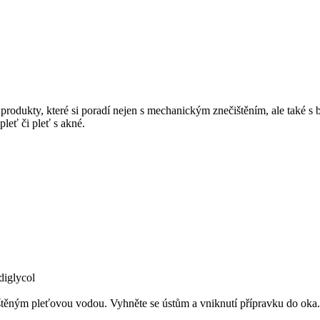
produkty, které si poradí nejen s mechanickým znečištěním, ale také s 
leť či pleť s akné.
iglycol
ěným pleťovou vodou. Vyhněte se ústům a vniknutí přípravku do oka. P