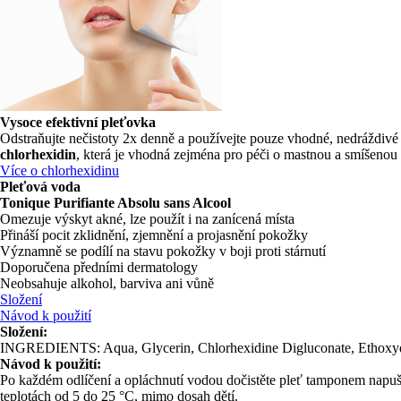
Vysoce efektivní pleťovka
Odstraňujte nečistoty 2x denně a používejte pouze vhodné, nedráždivé 
chlorhexidin
, která je vhodná zejména pro péči o mastnou a smíšenou p
Více o chlorhexidinu
Pleťová voda
Tonique Purifiante Absolu sans Alcool
Omezuje výskyt akné, lze použít i na zanícená místa
Přináší pocit zklidnění, zjemnění a projasnění pokožky
Významně se podílí na stavu pokožky v boji proti stárnutí
Doporučena předními dermatology
Neobsahuje alkohol, barviva ani vůně
Složení
Návod k použití
Složení:
INGREDIENTS: Aqua, Glycerin, Chlorhexidine Digluconate, Ethoxyd
Návod k použití:
Po každém odlíčení a opláchnutí vodou dočistěte pleť tamponem napušt
teplotách od 5 do 25 °C, mimo dosah dětí.