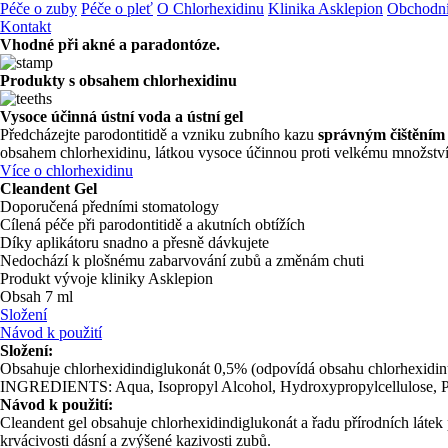
Péče o zuby
Péče o pleť
O Chlorhexidinu
Klinika Asklepion
Obchodn
Kontakt
Vhodné při akné a paradontóze.
Produkty s obsahem chlorhexidinu
Vysoce účinná ústní voda a ústní gel
Předcházejte parodontitidě a vzniku zubního kazu
správným čištěním
obsahem chlorhexidinu, látkou vysoce účinnou proti velkému množství c
Více o chlorhexidinu
Cleandent Gel
Doporučená předními stomatology
Cílená péče při parodontitidě a akutních obtížích
Díky aplikátoru snadno a přesně dávkujete
Nedochází k plošnému zabarvování zubů a změnám chuti
Produkt vývoje kliniky Asklepion
Obsah 7 ml
Složení
Návod k použití
Složení:
Obsahuje chlorhexidindiglukonát 0,5% (odpovídá obsahu chlorhexidin
INGREDIENTS: Aqua, Isopropyl Alcohol, Hydroxypropylcellulose, PEG
Návod k použití:
Cleandent gel obsahuje chlorhexidindiglukonát a řadu přírodních látek
krvácivosti dásní a zvýšené kazivosti zubů.